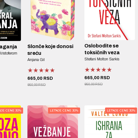
Oslobodite se
Slonče koje donosi
laganja
toksičnih veza
sreću
Kristoferom
Stefani Molton Sarkis
Anjana Gil
★★★★★
★★★★★
★★★★★
★★★★★
★★★★★
★★★★★
665,00 RSD
665,00 RSD
950,00 RSD
950,00 RSD
NJE CENE 30%
LETNJE CENE 30%
LETNJE CENE 30%