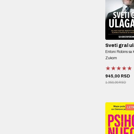
Sveti gral u
Entoni Robins sa 
Zukom
★★★★★
★★★★★
★★★★★
945,00 RSD
1.350,00 RSD
LET