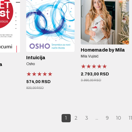
Homemade by Mila
Mila Vujisić
Intuicija
Osho
a
★★★★★
★★★★★
★★★★★
★★★★★
★★★★★
★★★★★
2.793,00 RSD
3.990,00 RSD
574,00 RSD
820,00 RSD
1
2
3
...
9
10
1