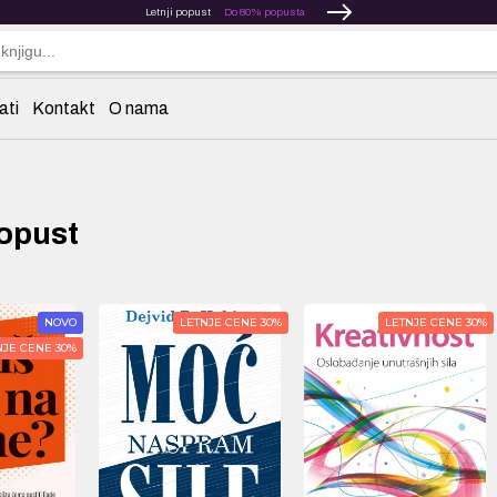
Letnji popust
Do 80% popusta
ati
Kontakt
O nama
popust
NOVO
LETNJE CENE 30%
LETNJE CENE 30%
NJE CENE 30%