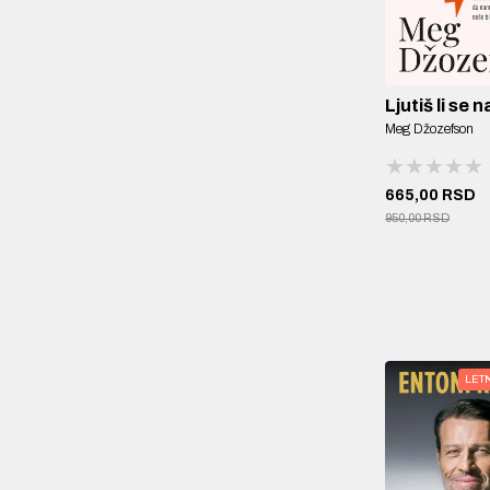
Ljutiš li se
Meg Džozefson
★★★★★
★★★★★
★★★★★
665,00 RSD
950,00 RSD
LET