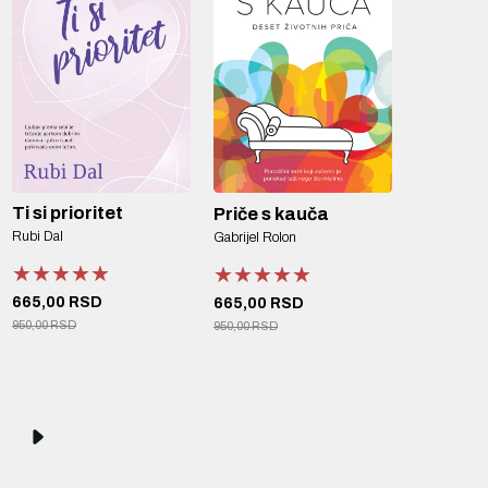
Ti si prioritet
Priče s kauča
Rubi Dal
Gabrijel Rolon
★★★★★
★★★★★
★★★★★
★★★★★
★★★★★
★★★★★
665,00 RSD
665,00 RSD
950,00 RSD
950,00 RSD
1