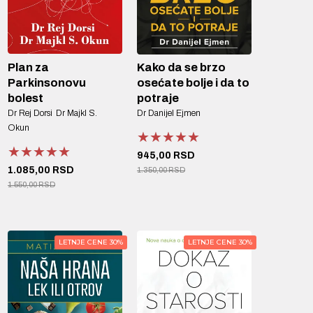
Plan za
Kako da se brzo
Parkinsonovu
osećate bolje i da to
bolest
potraje
Dr Rej Dorsi
Dr Majkl S.
Dr Danijel Ejmen
Okun
★★★★★
★★★★★
★★★★★
★★★★★
★★★★★
★★★★★
945,00 RSD
1.085,00 RSD
1.350,00 RSD
1.550,00 RSD
LETNJE CENE 30%
LETNJE CENE 30%