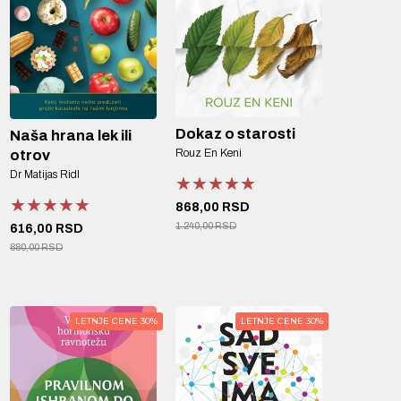
Dokaz o starosti
Naša hrana lek ili
Rouz En Keni
otrov
Dr Matijas Ridl
★★★★★
★★★★★
★★★★★
★★★★★
★★★★★
★★★★★
868,00 RSD
1.240,00 RSD
616,00 RSD
880,00 RSD
LETNJE CENE 30%
LETNJE CENE 30%