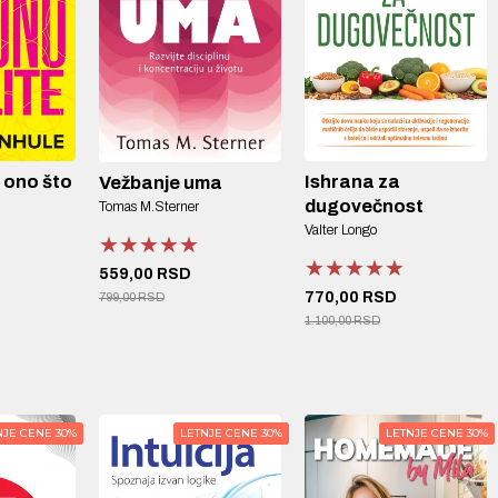
e ono što
Ishrana za
Vežbanje uma
dugovečnost
Tomas M.Sterner
Valter Longo
★★★★★
★★★★★
★★★★★
★★★★★
★★★★★
★★★★★
559,00 RSD
770,00 RSD
799,00 RSD
1.100,00 RSD
NJE CENE 30%
LETNJE CENE 30%
LETNJE CENE 30%