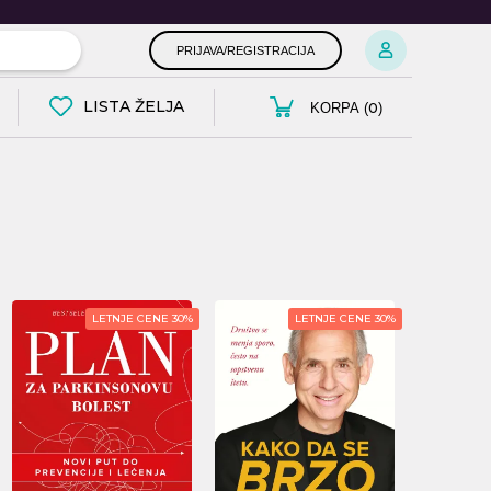
PRIJAVA/REGISTRACIJA
LISTA ŽELJA
0
KORPA (
)
LETNJE CENE 30%
LETNJE CENE 30%