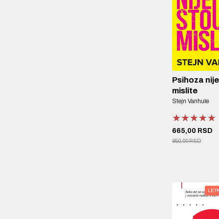
Psihoza nij
mislite
Stejn Vanhule
★★★★★
★★★★★
★★★★★
665,00 RSD
950,00 RSD
LET