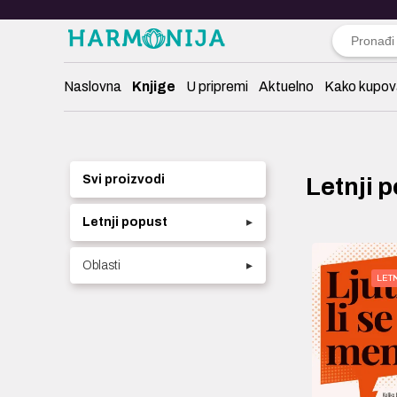
Naslovna
Knjige
U pripremi
Aktuelno
Kako kupov
Svi proizvodi
Letnji 
Letnji popust
▸
Oblasti
▸
LET