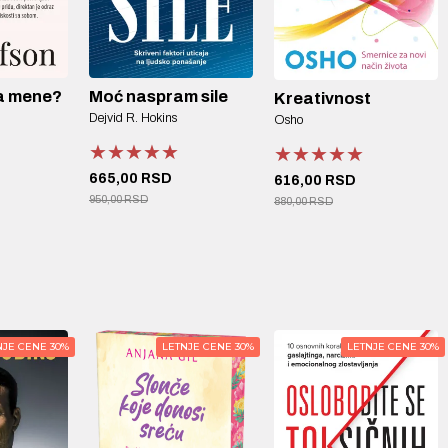
 na mene?
Moć naspram sile
Kreativnost
Dejvid R. Hokins
Osho
★★★★★
★★★★★
★★★★★
★★★★★
★★★★★
★★★★★
665,00 RSD
616,00 RSD
950,00 RSD
880,00 RSD
NJE CENE 30%
LETNJE CENE 30%
LETNJE CENE 30%