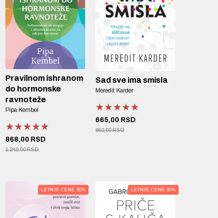
Pravilnom ishranom
Sad sve ima smisla
do hormonske
Meredit Karder
ravnoteže
★★★★★
★★★★★
★★★★★
Pipa Kembel
665,00 RSD
★★★★★
★★★★★
★★★★★
950,00 RSD
868,00 RSD
1.240,00 RSD
LETNJE CENE 30%
LETNJE CENE 30%