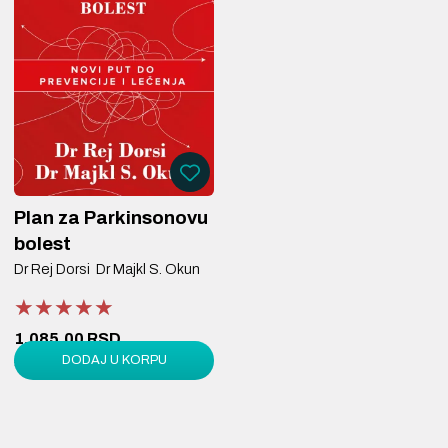
Plan za Parkinsonovu
bolest
Dr Rej Dorsi
Dr Majkl S. Okun
★★★★★
★★★★★
★★★★★
1.085,00 RSD
DODAJ U KORPU
1.550,00 RSD