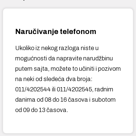
Naručivanje telefonom
Ukoliko iz nekog razloga niste u
mogućnosti da napravite narudžbinu
putem sajta, možete to učiniti i pozivom
na neki od sledeća dva broja:
011/4202544 ili 011/4202545, radnim
danima od 08 do 16 časova i subotom
od 09 do 13 časova.