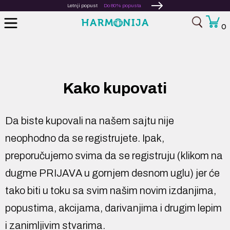
Letnji popust
Do 80% popusta
0
Kako kupovati
Da biste kupovali na našem sajtu nije
neophodno da se registrujete. Ipak,
preporučujemo svima da se registruju (klikom na
dugme PRIJAVA u gornjem desnom uglu) jer će
tako biti u toku sa svim našim novim izdanjima,
popustima, akcijama, darivanjima i drugim lepim
i zanimljivim stvarima.