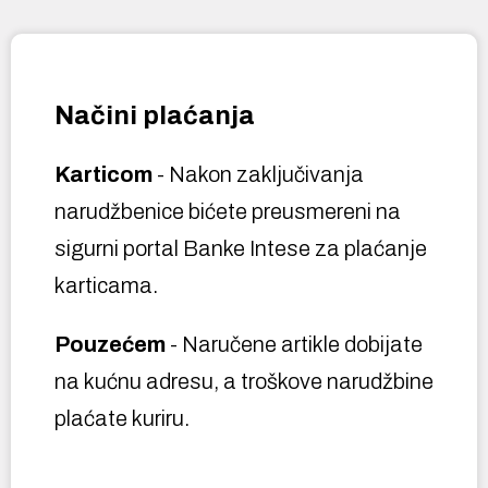
Načini plaćanja
Karticom
- Nakon zaključivanja
narudžbenice bićete preusmereni na
sigurni portal Banke Intese za plaćanje
karticama.
Pouzećem
- Naručene artikle dobijate
na kućnu adresu, a troškove narudžbine
plaćate kuriru.