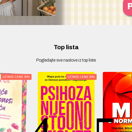
Top lista
Pogledajte sve naslove iz top liste
LETNJE CENE 30%
LETNJE CENE 50%