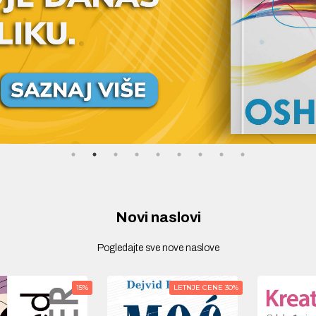
Novi naslovi
Pogledajte sve nove naslove
LETNJE CENE 30%
LETNJE CENE 30%