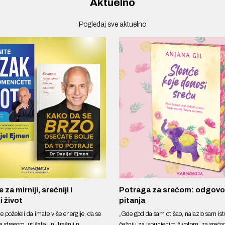
Aktuelno
Pogledaj sve aktuelno
 za mirniji, srećniji i
Potraga za srećom: odgovor
i život
pitanja
te poželeli da imate više energije, da se
„Gde god da sam otišao, nalazio sam ist
a stresom, utišate unutrašnji n...
čežnju za ispunjenim životom, za srećo