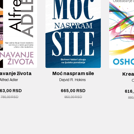
Plan za 
naspram sile
Kreativnost
b
jvid R. Hokins
Osho
Dr Rej Dorsi
65,00 RSD
616,00 RSD
1.08
950,00 RSD
880,00 RSD
1.55