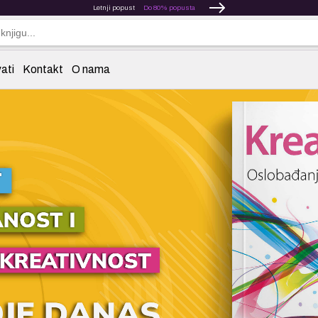
Letnji popust
Do 80% popusta
ati
Kontakt
O nama