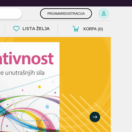
PRIJAVA/REGISTRACIJA
LISTA ŽELJA
0
KORPA (
)