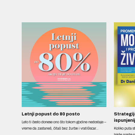
Letnji popust do 80 posto
Strategije
ispunjenij
Leto ti često donese ono što tokom godine nedostaje –
vreme da zastaneš, čitaš bez žurbe i vrati&scar...
Koliko puta s
lakše nosite s