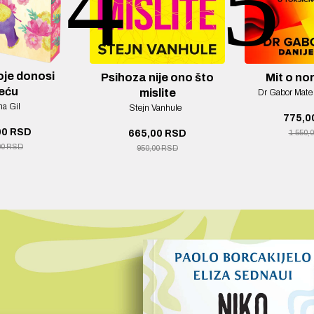
5
6
ije ono što
Mit o normalnom
Promenit
lite
Dr Gabor Mate
Danijel Mate
promenić
Vanhule
Dr Danij
775,00 RSD
00 RSD
1.550,00 RSD
870,0
00 RSD
1.450,