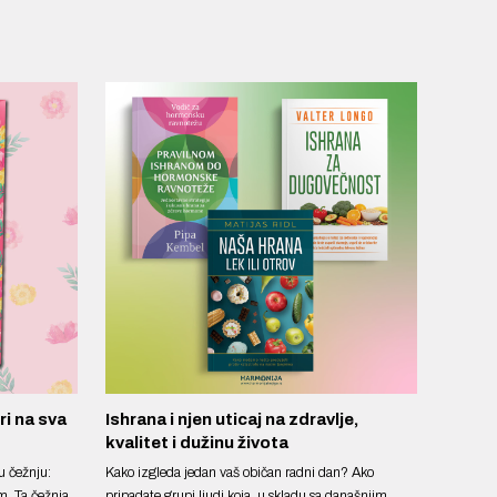
i na sva
Ishrana i njen uticaj na zdravlje,
kvalitet i dužinu života
u čežnju:
Kako izgleda jedan vaš običan radni dan? Ako
m. Ta čežnja
pripadate grupi ljudi koja, u skladu sa današnjim