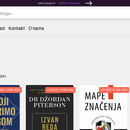
Letnji popust
Do 80% popusta
ati
Kontakt
O nama
rson
NJE CENE 50%
LETNJE CENE 50%
LETNJE CENE 50%