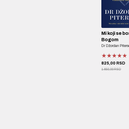
Mi koji se b
Bogom
Dr Džordan Piters
★★★★★
★★★★★
★★★★★
825,00 RSD
1.650,00 RSD