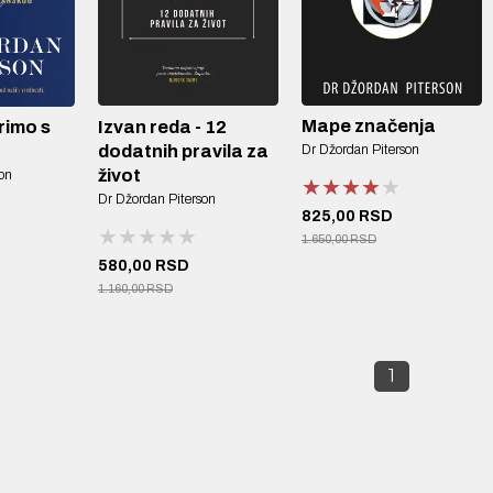
Mape značenja
Izvan reda - 12
orimo s
dodatnih pravila za
Dr Džordan Piterson
život
on
★★★★★
★★★★★
★★★★★
Dr Džordan Piterson
825,00 RSD
★★★★★
★★★★★
★★★★★
1.650,00 RSD
580,00 RSD
1.160,00 RSD
1