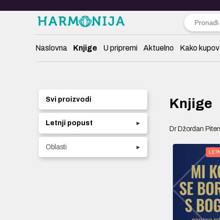
Naslovna
Knjige
U pripremi
Aktuelno
Kako kupov
Svi proizvodi
Knjige
Letnji popust
▸
Dr Džordan Pite
Oblasti
▸
LET