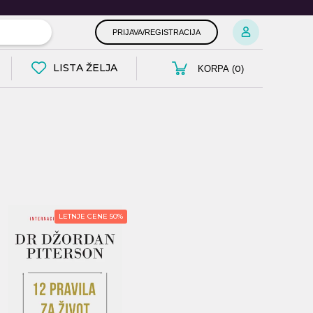
PRIJAVA/REGISTRACIJA
LISTA ŽELJA
0
KORPA (
)
LETNJE CENE 50%