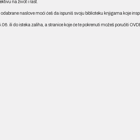
ktivu na život i rast.
o odabrane naslove moći ćeš da ispuniš svoju biblioteku knjigama koje insp
.06. ili do isteka zaliha, a stranice koje će te pokrenuti možeš poručiti
OVD