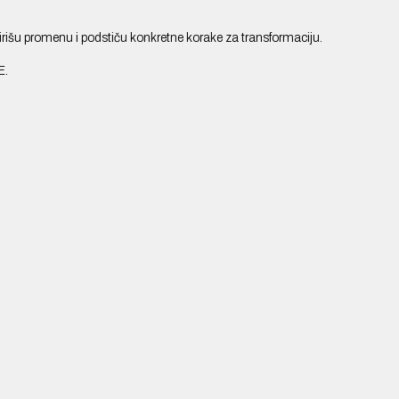
irišu promenu i podstiču konkretne korake za transformaciju.
E
.