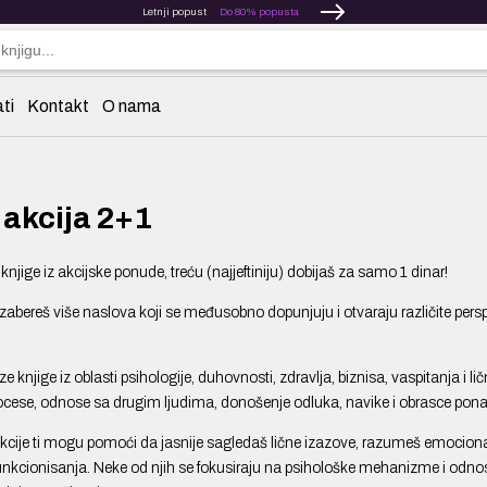
Letnji popust
Do 80% popusta
ti
Kontakt
O nama
 akcija 2+1
njige iz akcijske ponude, treću (najjeftiniju) dobijaš za samo 1 dinar!
 izabereš više naslova koji se međusobno dopunjuju i otvaraju različite per
e knjige iz oblasti psihologije, duhovnosti, zdravlja, biznisa, vaspitanja i 
ocese, odnose sa drugim ljudima, donošenje odluka, navike i obrasce pon
lekcije ti mogu pomoći da jasnije sagledaš lične izazove, razumeš emociona
cionisanja. Neke od njih se fokusiraju na psihološke mehanizme i odnose, d