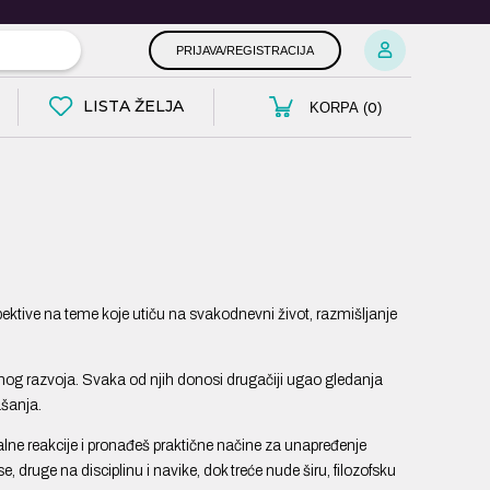
PRIJAVA/REGISTRACIJA
LISTA ŽELJA
0
KORPA (
)
spektive na teme koje utiču na svakodnevni život, razmišljanje
ličnog razvoja. Svaka od njih donosi drugačiji ugao gledanja
ašanja.
lne reakcije i pronađeš praktične načine za unapređenje
ruge na disciplinu i navike, dok treće nude širu, filozofsku