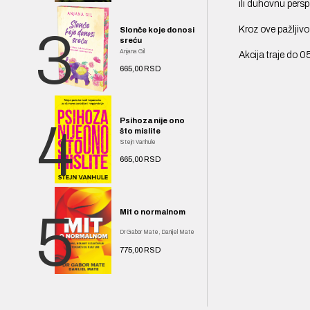
ili duhovnu perspe
Kroz ove pažljiv
3
Slonče koje donosi
sreću
Anjana Gil
Akcija traje do 05
665,00 RSD
4
Psihoza nije ono
što mislite
Stejn Vanhule
665,00 RSD
5
Mit o normalnom
Dr Gabor Mate, Danijel Mate
775,00 RSD