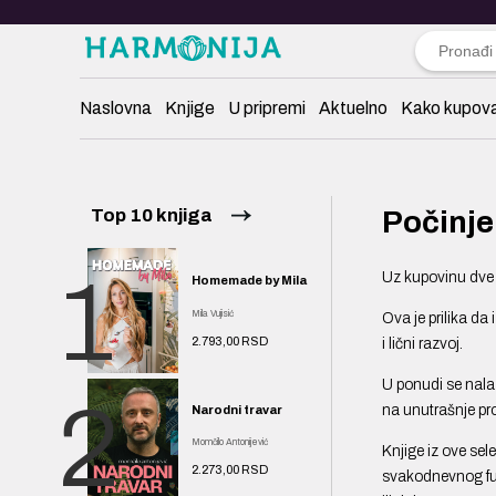
Naslovna
Knjige
U pripremi
Aktuelno
Kako kupova
Top 10 knjiga
Počinje
1
Uz kupovinu dve k
Homemade by Mila
Mila Vujisić
Ova je prilika da
2.793,00 RSD
i lični razvoj.
U ponudi se nalaz
2
na unutrašnje pr
Narodni travar
Momčilo Antonijević
Knjige iz ove se
2.273,00 RSD
svakodnevnog funk